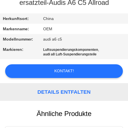
ersatzteil-Audis A6 C5 Allroad
QUALITÄTSKONTROLLE
Herkunftsort:
China
KONTAKTIERE
Markenname:
OEM
UNS
Modellnummer:
audi a6 c5
Markieren:
,
Luftsuspendierungskomponenten
NACHRICHTEN
audi a8 Luft-Suspendierungsteile
KONTAKT!
FORDERN
SIE EIN
ANGEBOT
DETAILS ENTFALTEN
AN
Ähnliche Produkte
SEITENVERZEICHNIS