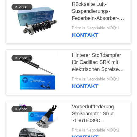
Rückseite Luft-
PRIVATSPHÄRE
Suspendierungs-
Federbein-Absorber-
POLITIK
Audis R8 mit ADS
Price is Negotiable MOQ:1
420512019AL
KONTAKT
420512020AL
Hinterer Stoßdämpfer
für Cadillac SRX mit
elektrischen Spreizen
22857109 20853197
Price is Negotiable MOQ:1
KONTAKT
Vorderluftfederung
Stoßdämpfer Strut
7L6616039D
7L6616040D Audi Q7
Price is Negotiable MOQ:1
4L VW Touareg I