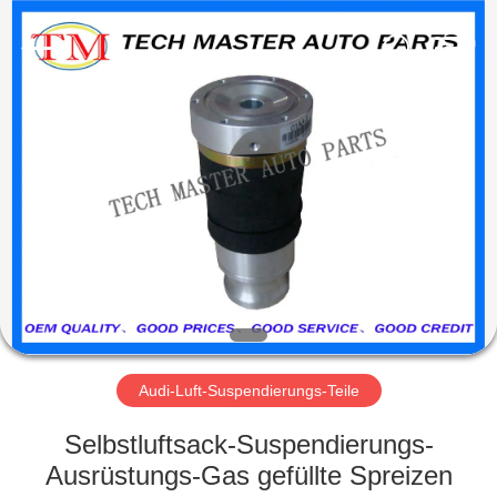
Tech
master
auto
parts
co.ltd.
All
Rights
Reserved.
HEIM
PRODUKTE
VIDEOS
ÜBER
UNS
Audi-Luft-Suspendierungs-Teile
FABRIK-
Selbstluftsack-Suspendierungs-
TOUR
Ausrüstungs-Gas gefüllte Spreizen