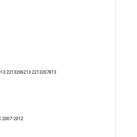
013 2213206213 2213207813
C 2007-2012