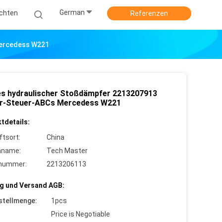
German
ichten
Referenzen
Mercedess W221
es hydraulischer Stoßdämpfer 2213207913
r-Steuer-ABCs Mercedess W221
tdetails:
ftsort:
China
nname:
Tech Master
lnummer:
2213206113
g und Versand AGB:
stellmenge:
1pcs
Price is Negotiable