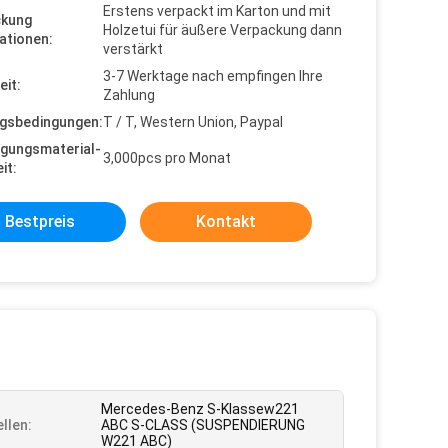
Erstens verpackt im Karton und mit
ckung
Holzetui für äußere Verpackung dann
ationen:
verstärkt
3-7 Werktage nach empfingen Ihre
eit:
Zahlung
gsbedingungen:
T / T, Western Union, Paypal
gungsmaterial-
3,000pcs pro Monat
it:
Bestpreis
Kontakt
Mercedes-Benz S-Klassew221
llen:
ABC S-CLASS (SUSPENDIERUNG
W221 ABC)