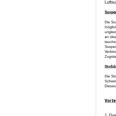
Lufts
Suspe
Die Su
möglic
unglei
an übe
tauche
Suspen
Verbin
Zugsta
Stoßdä
Die St
Schwin
Dieses
Vorte
1. Da