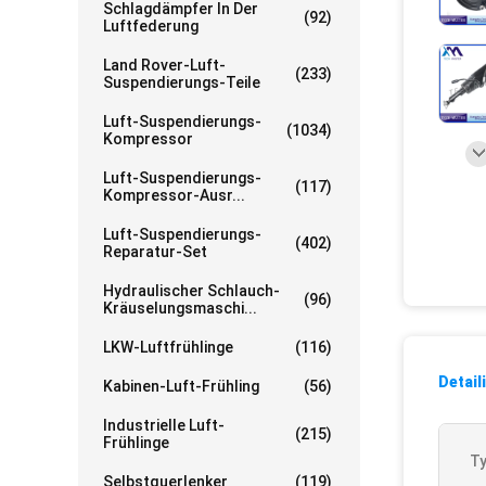
Schlagdämpfer In Der
(92)
Luftfederung
Land Rover-Luft-
(233)
Suspendierungs-Teile
Luft-Suspendierungs-
(1034)
Kompressor
Luft-Suspendierungs-
(117)
Kompressor-Ausr...
Luft-Suspendierungs-
(402)
Reparatur-Set
Hydraulischer Schlauch-
(96)
Kräuselungsmaschi...
LKW-Luftfrühlinge
(116)
Detail
Kabinen-Luft-Frühling
(56)
Industrielle Luft-
(215)
Frühlinge
Ty
Selbstquerlenker
(119)