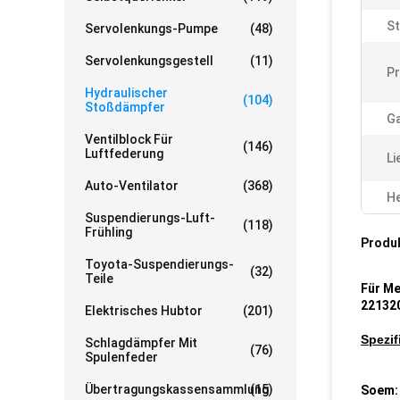
St
Servolenkungs-Pumpe
(48)
Servolenkungsgestell
(11)
Pr
Hydraulischer
(104)
Stoßdämpfer
Ga
Ventilblock Für
(146)
Luftfederung
Li
Auto-Ventilator
(368)
He
Suspendierungs-Luft-
(118)
Frühling
Produ
Toyota-Suspendierungs-
(32)
Teile
Für M
22132
Elektrisches Hubtor
(201)
Spezif
Schlagdämpfer Mit
(76)
Spulenfeder
Übertragungskassensammlung
(15)
Soem: