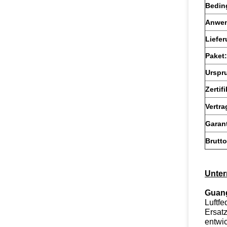
Bedin
Anwe
Liefer
Paket:
Urspr
Zertifi
Vertra
Garant
Brutt
Unter
Guang
Luftfe
Ersat
entwic