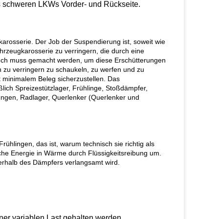
es schweren LKWs Vorder- und Rückseite.
arosserie. Der Job der Suspendierung ist, soweit wie
hrzeugkarosserie zu verringern, die durch eine
such muss gemacht werden, um diese Erschütterungen
 zu verringern zu schaukeln, zu werfen und zu
 minimalem Beleg sicherzustellen. Das
ich Spreizestützlager, Frühlinge, Stoßdämpfer,
ungen, Radlager, Querlenker (Querlenker und
hlingen, das ist, warum technisch sie richtig als
e Energie in Wärme durch Flüssigkeitsreibung um.
nerhalb des Dämpfers verlangsamt wird.
er variablen Last gehalten werden.