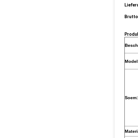
Liefer
Brutt
Produ
Besch
Model
Soem:
Materi