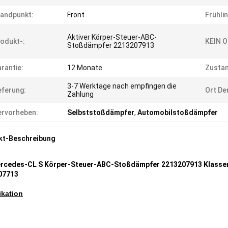
andpunkt:
Front
Frühli
Aktiver Körper-Steuer-ABC-
odukt-:
KEIN O
Stoßdämpfer 2213207913
rantie:
12 Monate
Zustan
3-7 Werktage nach empfingen die
eferung:
Ort De
Zahlung
rvorheben:
Selbststoßdämpfer
,
Automobilstoßdämpfer
kt-Beschreibung
ercedes-CL S Körper-Steuer-ABC-Stoßdämpfer 2213207913 Klassen
07713
ikation