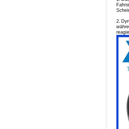
Fahrsi
Schein
2. Dy
währe
reagie