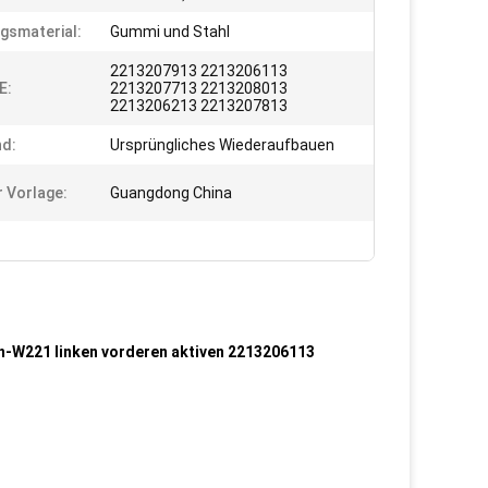
ngsmaterial:
Gummi und Stahl
2213207913 2213206113
E:
2213207713 2213208013
2213206213 2213207813
d:
Ursprüngliches Wiederaufbauen
r Vorlage:
Guangdong China
-W221 linken vorderen aktiven 2213206113