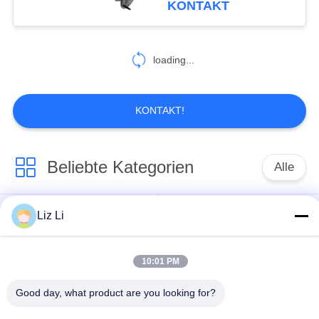
KONTAKT
für Benz W220 W215
119
Luft-
loading...
Suspendierungs-
Kompressor-
KONTAKT!
Ausrüstung
Beliebte Kategorien
Alle
402
Luft-
Luft-Suspendierungs-
Liz Li
Luftsuspendierungsfrühling
Suspendierungs-
Schock
Reparatur-Set
10:01 PM
MERCEDES-
BMW-Luft-
BENZluft-
Good day, what product are you looking for?
Suspendierungs-Teile
Suspendierungs-Teile