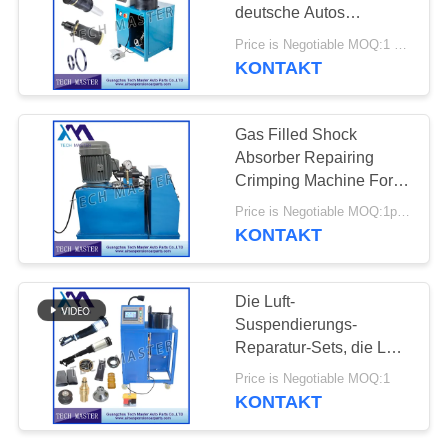
deutsche Autos
PRIVATSPHÄRE
Crimpmaschine mit
Price is Negotiable MOQ:1 Satz
Luftfederung
POLITIK
KONTAKT
427
Audi-Luft-
Gas Filled Shock
Suspendierungs-
Absorber Repairing
Crimping Machine For
Teile
Air Suspension
Price is Negotiable MOQ:1pc/pcs
220V/380V
KONTAKT
115
Die Luft-
Schlagdämpfer in
Suspendierungs-
Reparatur-Sets, die Luft-
der Luftfederung
Frühling der Maschinen-
Price is Negotiable MOQ:1
220V/380V
KONTAKT
quetschverbinden,
halten zurück