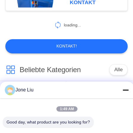
KONTAKT
119
Luft-
loading...
Suspendierungs-
Kompressor-
KONTAKT!
Ausrüstung
Beliebte Kategorien
Alle
402
Luft-
Luft-Suspendierungs-
Jone Liu
Luftsuspendierungsfrühling
Suspendierungs-
Schock
Reparatur-Set
1:49 AM
MERCEDES-
BMW-Luft-
BENZluft-
Good day, what product are you looking for?
Suspendierungs-Teile
Suspendierungs-Teile