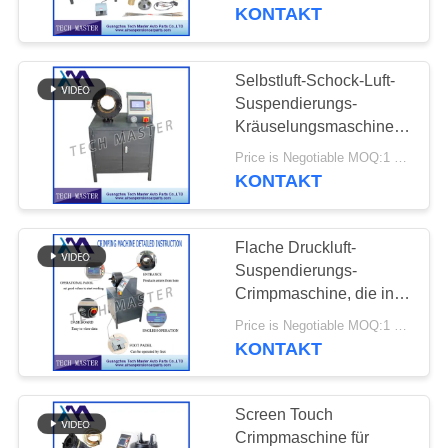
Crimpmaschine
KONTAKT
QUALITÄTSKONTROLLE
Selbstluft-Schock-Luft-
640
KONTAKTIERE
Suspendierungs-
MERCEDES-
UNS
Kräuselungsmaschine
für Mercedes-/BMW-Luft-
BENZluft-
Price is Negotiable MOQ:1 Satz
Suspendierung
KONTAKT
NACHRICHTEN
Suspendierungs-
Teile
Flache Druckluft-
FORDERN
Suspendierungs-
SIE EIN
Crimpmaschine, die in
334
der Luft-
ANGEBOT
Price is Negotiable MOQ:1 Satz
BMW-Luft-
Suspendierungs-
KONTAKT
AN
Schock-Luftfeder
Suspendierungs-
verwendet wird
SEITENVERZEICHNIS
Screen Touch
Teile
Crimpmaschine für