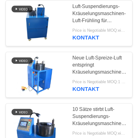
Luft-Suspendierungs-
Kräuselungsmaschinen-
236
Luft-Frühling für
Land Rover-Luft-
Mercedes Benz W164
Price is Negotiable MOQ:ein pc/pcs
W211 W221 W212
KONTAKT
Suspendierungs-
Teile
Neue Luft-Spreize-Luft
entspringt
Kräuselungsmaschinen-
Luft-Suspendierungs-
1058
Price is Negotiable MOQ:1 Satz
Reparatur-Maschine
KONTAKT
Luft-
Suspendierungs-
10 Sätze stirbt Luft-
Suspendierungs-
Kompressor
Kräuselungsmaschine
für Mercedes Benz Audi
Price is Negotiable MOQ:ein pc/pcs
BMW Land Rover