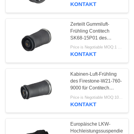
KONTAKT
QUALITÄTSKONTROLLE
Zerteilt Gummiluft-
640
KONTAKTIERE
Frühling Contitech
MERCEDES-
UNS
SK68-15P01 des
Firestone-W21-760-
BENZluft-
Price is Negotiable MOQ:1 pc/pcs
9000/Luftsack-
KONTAKT
NACHRICHTEN
Suspendierung
Suspendierungs-
Teile
Kabinen-Luft-Frühling
FORDERN
des Firestone-W21-760-
SIE EIN
9000 für Contitech
334
SK68-15P01
ANGEBOT
Price is Negotiable MOQ:10 pc/pcs
BMW-Luft-
KONTAKT
AN
Suspendierungs-
SEITENVERZEICHNIS
Europäische LKW-
Teile
Hochleistungssuspendierung