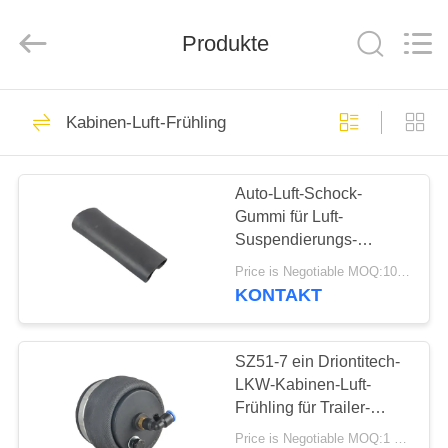
Tech
master
auto
Produkte
parts
co.ltd.
All
Rights
Reserved.
HEIM
3756
Kabinen-Luft-Frühling
Luft-
PRODUKTE
Suspendierungs-
Auto-Luft-Schock-
Gummi für Luft-
Schock
VIDEOS
Suspendierungs-
Reparatur-Set A6 C5
Price is Negotiable MOQ:10-teilig/Stücke Beispiel-werden begrüßt
4Z7413031A Allroad
ÜBER
KONTAKT
1648
UNS
SZ51-7 ein Driontitech-
Luftsuspendierungsfrühl
FABRIK-
LKW-Kabinen-Luft-
Frühling für Trailer-
TOUR
Fahrer Seat
Price is Negotiable MOQ:1 pc/pcs