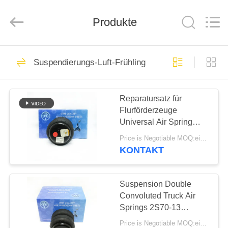
Tech
master
auto
Produkte
parts
co.ltd.
All
Rights
Reserved.
HEIM
3756
Suspendierungs-Luft-Frühling
Luft-
PRODUKTE
Suspendierungs-
Reparatursatz für
Flurförderzeuge
Schock
VIDEOS
Universal Air Spring
Suspension Double
Price is Negotiable MOQ:ein pc/pcs
Convoluted 2S70-13
ÜBER
KONTAKT
1648
UNS
Suspension Double
Luftsuspendierungsfrühl
FABRIK-
Convoluted Truck Air
Springs 2S70-13
TOUR
Universal-Airbag
Price is Negotiable MOQ:ein pc/pcs