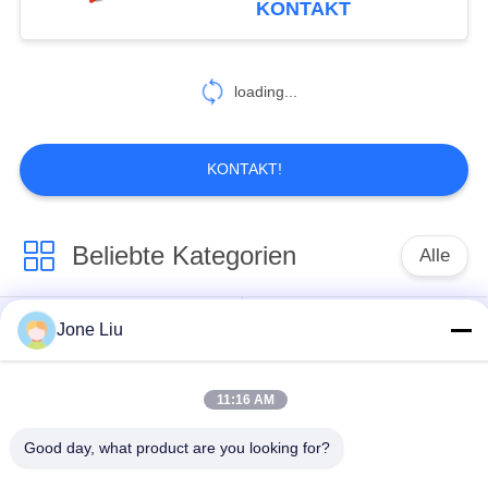
KONTAKT
für Luft-Spreize
119
Luft-
loading...
Suspendierungs-
Kompressor-
KONTAKT!
Ausrüstung
Beliebte Kategorien
Alle
402
Luft-
Luft-Suspendierungs-
Jone Liu
Luftsuspendierungsfrühling
Suspendierungs-
Schock
Reparatur-Set
11:16 AM
MERCEDES-
BMW-Luft-
BENZluft-
Good day, what product are you looking for?
Suspendierungs-Teile
Suspendierungs-Teile