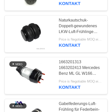
KONTAKT
QUALITÄTSKONTROLLE
Naturkautschuk-
640
KONTAKTIERE
Doppelt-gewundenes
MERCEDES-
UNS
LKW-Luft-Frühlinge
Soem 2B6535 2S2600
BENZluft-
Price is Negotiable MOQ:ein pc/pcs
FD70-13
KONTAKT
NACHRICHTEN
Suspendierungs-
Teile
1663201313
FORDERN
1663202413 Mercedes
SIE EIN
Benz ML GL W166
334
Vorderradaufhängung
ANGEBOT
Price is Negotiable MOQ:ein pc/pcs
BMW-Luft-
Luftfeder
KONTAKT
AN
Suspendierungs-
SEITENVERZEICHNIS
Gabelfederungs-Luft-
Teile
Frühling für Federbein-