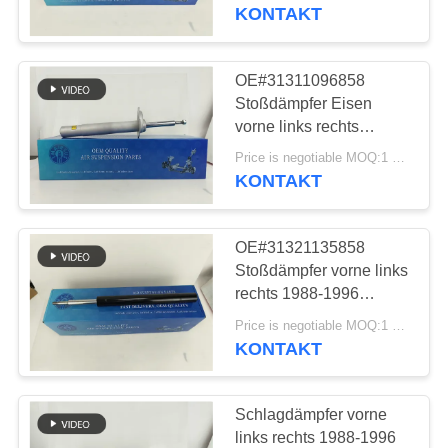
KONTAKT
QUALITÄTSKONTROLLE
OE#31311096858
640
KONTAKTIERE
Stoßdämpfer Eisen
MERCEDES-
UNS
vorne links rechts
Schraubenfeder
BENZluft-
Price is negotiable MOQ:1 Stk
Stoßdämpfer für E39
KONTAKT
NACHRICHTEN
Suspendierungs-
Teile
OE#31321135858
FORDERN
Stoßdämpfer vorne links
SIE EIN
rechts 1988-1996
334
Fahrwerksfeder
ANGEBOT
Price is negotiable MOQ:1 Stk
BMW-Luft-
Stoßdämpfer für E34
KONTAKT
AN
Suspendierungs-
SEITENVERZEICHNIS
Schlagdämpfer vorne
Teile
links rechts 1988-1996