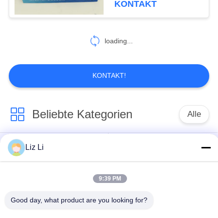
KONTAKT
119
Luft-
loading...
Suspendierungs-
Kompressor-
KONTAKT!
Ausrüstung
Beliebte Kategorien
Alle
402
Luft-
Luft-Suspendierungs-
Liz Li
Luftsuspendierungsfrühling
Suspendierungs-
Schock
Reparatur-Set
9:39 PM
MERCEDES-
BMW-Luft-
BENZluft-
Good day, what product are you looking for?
Suspendierungs-Teile
Suspendierungs-Teile