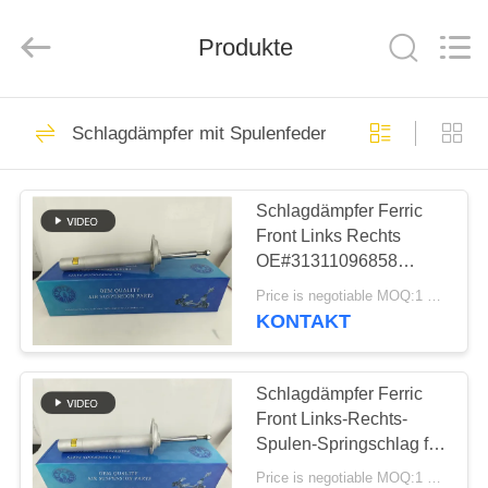
Tech
master
auto
Produkte
parts
co.ltd.
All
Rights
Reserved.
HEIM
3756
Schlagdämpfer mit Spulenfeder
Luft-
PRODUKTE
Suspendierungs-
Schlagdämpfer Ferric
Front Links Rechts
Schock
VIDEOS
OE#31311096858
Spulenfederschlag für
Price is negotiable MOQ:1 Stk
E39
ÜBER
KONTAKT
1648
UNS
Schlagdämpfer Ferric
Luftsuspendierungsfrühl
FABRIK-
Front Links-Rechts-
Spulen-Springschlag für
TOUR
E39 OE#31311096858
Price is negotiable MOQ:1 Stk