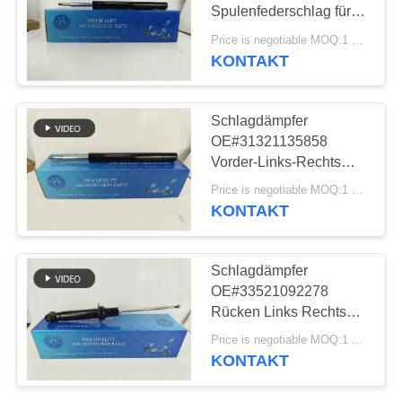
Spulenfederschlag für
PRIVATSPHÄRE
E34 OE#31321135858
Price is negotiable MOQ:1 Stk
POLITIK
KONTAKT
427
Audi-Luft-
Schlagdämpfer
Suspendierungs-
OE#31321135858
Vorder-Links-Rechts
Teile
1988-1996 Spirale
Price is negotiable MOQ:1 Stk
Federschlag für E34
KONTAKT
115
Schlagdämpfer
Schlagdämpfer in
OE#33521092278
Rücken Links Rechts
der Luftfederung
1988-1996 Spirale
Price is negotiable MOQ:1 Stk
Federschlag für E34
KONTAKT