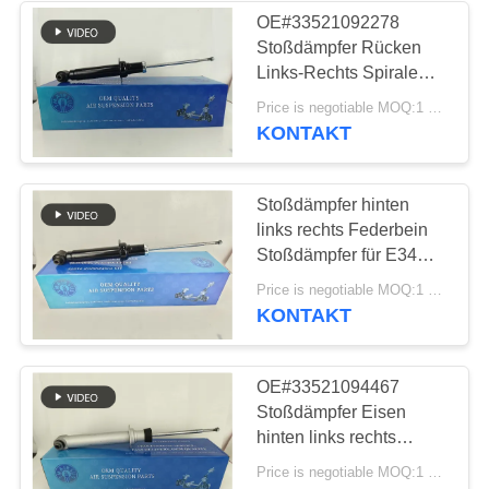
OE#33521092278
Stoßdämpfer Rücken
236
Links-Rechts Spirale
Land Rover-Luft-
Federstoß für E34 1988-
Price is negotiable MOQ:1 Stk
1996
KONTAKT
Suspendierungs-
Teile
Stoßdämpfer hinten
links rechts Federbein
Stoßdämpfer für E34
1988-1996
1058
Price is negotiable MOQ:1 Stk
OE#33521092278
KONTAKT
Luft-
Suspendierungs-
OE#33521094467
Stoßdämpfer Eisen
Kompressor
hinten links rechts
Schraubenfeder
Price is negotiable MOQ:1 Stk
Stoßdämpfer für E39