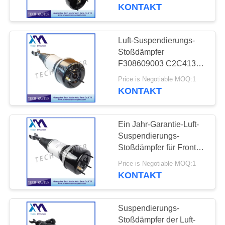
MERCEDES-BENZ
KONTAKT
W221 2213200538
QUALITÄTSKONTROLLE
Luft-Suspendierungs-
KONTAKTIERE
Stoßdämpfer
UNS
F308609003 C2C41341
für Rückseite Jaguars
Price is Negotiable MOQ:1
XJ8 XJ8L XJR XJ60
KONTAKT
NACHRICHTEN
Ein Jahr-Garantie-Luft-
FORDERN
Suspendierungs-
SIE EIN
Stoßdämpfer für Front
Jaguars XJ6 c2c41347
ANGEBOT
Price is Negotiable MOQ:1
KONTAKT
AN
SEITENVERZEICHNIS
Suspendierungs-
Stoßdämpfer der Luft-