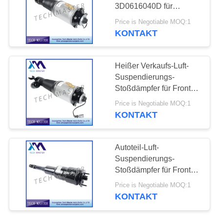
3D0616040D für
PRIVATSPHÄRE
kontinentale Front VW
Price is Negotiable MOQ:1
Phaetons Benty
POLITIK
KONTAKT
Heißer Verkaufs-Luft-
Suspendierungs-
Stoßdämpfer für Front
3D0616039D VW
Price is Negotiable MOQ:1
Phaetons Bentley
KONTAKT
Autoteil-Luft-
Suspendierungs-
Stoßdämpfer für Front
48020-50242 48010-
Price is Negotiable MOQ:1
50240 Lexuss US
KONTAKT
LS460