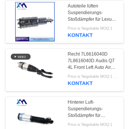
Autoteile lüften
Suspendierungs-
Stoßdämpfer für Lexus
UVF4 USF40 LS 600h
Price is Negotiable MOQ:1
48020-50200 48010-
KONTAKT
52010
Recht 7L6616040D
7L8616040D Audis Q7
4L Front Left Auto Air
Suspension
Price is Negotiable MOQ:1 PC
Stoßdämpfer-7L6
KONTAKT
616039D 7L8616039D
Airmatic
Hinterer Luft-
Suspendierungs-
Stoßdämpfer für
Rückseite 2008 B-M-W
Price is Negotiable MOQ:1
F01 F02 37126791675 -