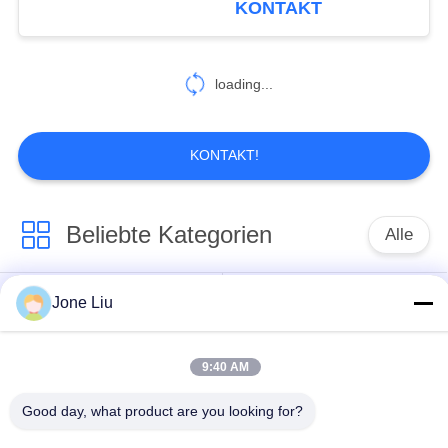
KONTAKT
pneumatischer Schock
loading...
KONTAKT!
Beliebte Kategorien
Alle
Luft-Suspendierungs-
Jone Liu
Luftsuspendierungsfrühling
Schock
9:40 AM
MERCEDES-
BMW-Luft-
BENZluft-
Good day, what product are you looking for?
Suspendierungs-Teile
Suspendierungs-Teile