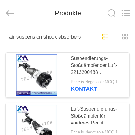
Tech
master
auto
Produkte
parts
co.ltd.
All
Rights
Reserved.
HEIM
air suspension shock absorbers
PRODUKTE
Suspendierungs-
Stoßdämpfer der Luft-
VIDEOS
2213200438
2213201738 für die Luft-
Price is Negotiable MOQ:1
Suspendierungs-
ÜBER
KONTAKT
Spreize-Front
UNS
MERCEDES-BENZ
W221 gelassen
Luft-Suspendierungs-
FABRIK-
Stoßdämpfer für
vorderes Recht
TOUR
2213201838
Price is Negotiable MOQ:1