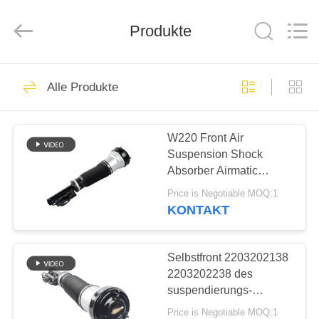
Tech
master
auto
Produkte
parts
co.ltd.
All
Rights
Reserved.
HEIM
3621
Alle Produkte
Luft-
PRODUKTE
Suspendierungs-
W220 Front Air
Suspension Shock
Schock
VIDEOS
Absorber Airmatic
2203202138
Price is Negotiable MOQ:1
2203202238
ÜBER
KONTAKT
1635
UNS
Selbstfront 2203202138
Luftsuspendierungsfrühl
FABRIK-
2203202238 des
suspendierungs-
TOUR
System-Luft-
Price is Negotiable MOQ:1