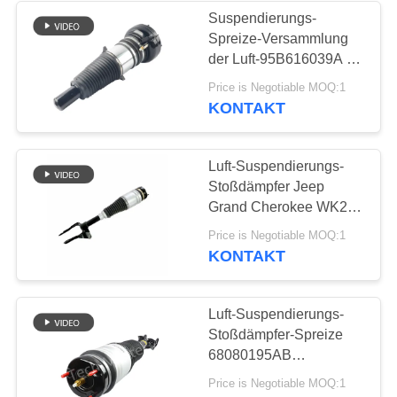
Suspendierungs-
Spreize-Versammlung
236
der Luft-95B616039A für
Land Rover-Luft-
Macan 95B 95B616039
Price is Negotiable MOQ:1
KONTAKT
Suspendierungs-
Teile
Luft-Suspendierungs-
Stoßdämpfer Jeep
Grand Cherokee WK2
68253204AB
1042
Price is Negotiable MOQ:1
68253205AB
KONTAKT
Luft-
Suspendierungs-
Luft-Suspendierungs-
Stoßdämpfer-Spreize
Kompressor
68080195AB
68080194AB für Jeep
Price is Negotiable MOQ:1
Grand Cherokee WK2