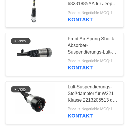
68231885AA für Jeep
PRIVATSPHÄRE
Grand Cherokee WK2
Price is Negotiable MOQ:1
68231884AA
POLITIK
KONTAKT
427
Audi-Luft-
Front Air Spring Shock
Suspendierungs-
Absorber-
Suspendierungs-Luft-
Teile
Fahrt XC90 31451833
Price is Negotiable MOQ:1
31451834
KONTAKT
92
Luft-Suspendierungs-
Schlagdämpfer in
Stoßdämpfer für W221
Klasse 2213205513 der
der Luftfederung
Rückseiten-S
Price is Negotiable MOQ:1
2213205613
KONTAKT
2213205713
2213205813