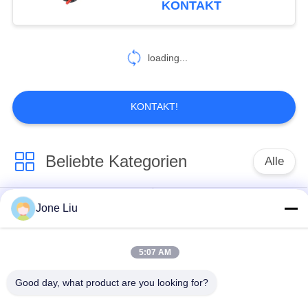
KONTAKT
119
Luft-
loading...
Suspendierungs-
Kompressor-
KONTAKT!
Ausrüstung
Beliebte Kategorien
Alle
402
Luft-
Luft-Suspendierungs-
Jone Liu
Luftsuspendierungsfrühling
Suspendierungs-
Schock
Reparatur-Set
5:07 AM
MERCEDES-
BMW-Luft-
BENZluft-
Good day, what product are you looking for?
Suspendierungs-Teile
Suspendierungs-Teile