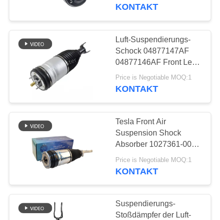
Stoßdämpfer-W220
KONTAKT
QUALITÄTSKONTROLLE
Luft-Suspendierungs-
640
KONTAKTIERE
Schock 04877147AF
MERCEDES-
UNS
04877146AF Front Left
Right Dodges RAM
BENZluft-
Price is Negotiable MOQ:1
1500
KONTAKT
NACHRICHTEN
Suspendierungs-
Teile
Tesla Front Air
FORDERN
Suspension Shock
SIE EIN
Absorber 1027361-00-G
334
für vorbildliches X
ANGEBOT
Price is Negotiable MOQ:1
BMW-Luft-
KONTAKT
AN
Suspendierungs-
SEITENVERZEICHNIS
Suspendierungs-
Teile
Stoßdämpfer der Luft-