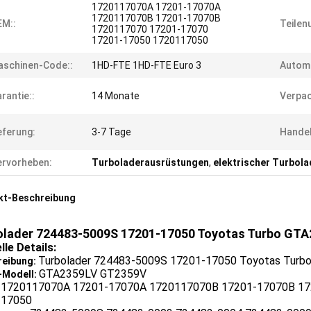
1720117070A 17201-17070A
1720117070B 17201-17070B
EM::
Teilen
1720117070 17201-17070
17201-17050 1720117050
schinen-Code::
1HD-FTE 1HD-FTE Euro 3
Automa
rantie::
14 Monate
Verpac
eferung:
3-7 Tage
Handel
rvorheben:
Turboladerausrüstungen
,
elektrischer Turbola
kt-Beschreibung
olader 724483-5009S 17201-17050 Toyotas Turbo GT
lle Details:
Turbolader 724483-5009S 17201-17050 Toyotas Tur
reibung:
GTA2359LV GT2359V
-Modell:
1720117070A 17201-17070A 1720117070B 17201-17070B 17
:
117050