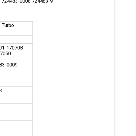
 724483-0008 724483-9
 Turbo
01-17070B
17050
83-0009
3