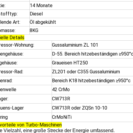
ie:
14 Monate
stofftyp:
Diesel
lende Art:
Öl abgekühlt
omasse:
8KG
elle Details
essor-Wohnung:
Gussaluminium ZL 101
nengehäuse:
D-55. Bereich hitzebeständigen ≥950°
gehäuse:
Graueisen HT250
essor-Rad:
ZL201 oder C355 Gussaluminium
enrad:
Bereich K18 hitzebeständigen ≥950°c
nenwelle
42 CrMo
ager:
CW713R
auens-Lager
CW713R oder ZQSn 10-10
ring
CrMoNiTi
vorteile von Turbo-Maschinen
le Vielzahl, eine große Strecke der Energie umfassend.