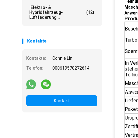
Teiln
Masch
Elektro- &
Hybridfahrzeug-
(12)
Anwen
Luftfederung...
Produ
Besch
Turbo
Kontakte
Soem
Kontakte:
Connie Lin
In Ve
Telefon:
008619578272614
stehe
Teiln
Masch
Anwen
Liefer
Kontakt
Paket
Urspr
Zertif
Vertra