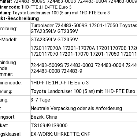
724483-5009S 724483-0003 724483-0004 724483-0009
ummer:
inencode:
1HD-FTE
1HD-FTE Euro 3
dung:
Toyota Landcruiser 100 (5 an) mit 1HD-FTE Euro 3
kt-Beschreibung
Turbolader 724483-5009S 17201-17050 Toyotas
reibung:
GTA2359LV GT2359V
-Modell:
GTA2359LV GT2359V
1720117070A 17201-17070A 1720117070B 172
:
1720117070 17201-17070 17201-17050 17201
rbindung
724483-5009S 724483-0003 724483-0004 7244
nde
724483-0008 724483-9
ummer:
inencode:
1HD-FTE
1HD-FTE Euro 3
Toyota Landcruiser 100 (5 an) mit 1HD-FTE Euro 
dung:
ung:
3-7 Tage
:
Neutrale Verpackung oder als Anforderung
ungsort
Bezirk, China
ikat:
TS16949 IS9000
gsklausel:
EX-WORK: UHRKETTE; CNF