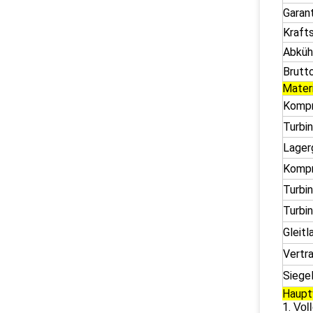
Garant
Kraft
Abküh
Brutt
Materi
Kompr
Turbi
Lager
Kompr
Turbin
Turbi
Gleitl
Vertr
Siegel
Haupt
1.
Vol