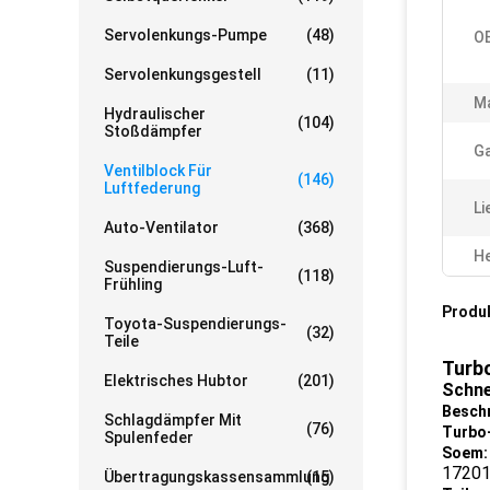
Servolenkungs-Pumpe
(48)
O
Servolenkungsgestell
(11)
Ma
Hydraulischer
(104)
Stoßdämpfer
Ga
Ventilblock Für
(146)
Luftfederung
Li
Auto-Ventilator
(368)
He
Suspendierungs-Luft-
(118)
Frühling
Produ
Toyota-Suspendierungs-
(32)
Teile
Turb
Elektrisches Hubtor
(201)
Schne
Besch
Schlagdämpfer Mit
(76)
Turbo
Spulenfeder
Soem
1720
Übertragungskassensammlung
(15)