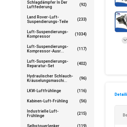
Schlagdämpfer In Der
(92)
Luftfederung
Land Rover-Luft-
(233)
Suspendierungs-Teile
Luft-Suspendierungs-
(1034)
Kompressor
Luft-Suspendierungs-
(117)
Kompressor-Ausr...
Luft-Suspendierungs-
(402)
Reparatur-Set
Hydraulischer Schlauch-
(96)
Kräuselungsmaschi...
LKW-Luftfrühlinge
(116)
Detail
Kabinen-Luft-Frühling
(56)
Industrielle Luft-
(215)
Be
Frühlinge
Selbstquerlenker
(119)