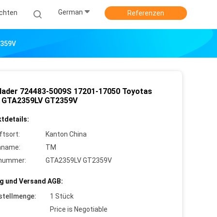
German
ichten
Referenzen
2359V
lader 724483-5009S 17201-17050 Toyotas
 GTA2359LV GT2359V
tdetails:
ftsort:
Kanton China
nname:
TM
lnummer:
GTA2359LV GT2359V
g und Versand AGB:
stellmenge:
1 Stück
Price is Negotiable