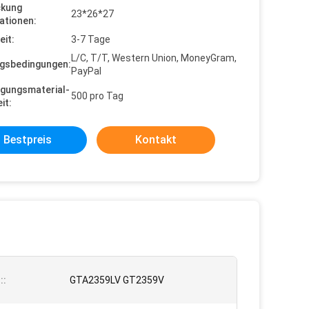
ckung
23*26*27
ationen:
eit:
3-7 Tage
L/C, T/T, Western Union, MoneyGram,
gsbedingungen:
PayPal
gungsmaterial-
500 pro Tag
it:
Bestpreis
Kontakt
::
GTA2359LV GT2359V