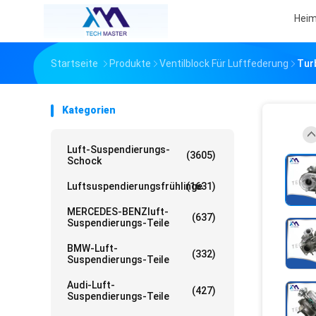
Hei
Startseite
Produkte
Ventilblock Für Luftfederung
Tur
Kategorien
Luft-Suspendierungs-
(3605)
Schock
Luftsuspendierungsfrühlinge
(1631)
MERCEDES-BENZluft-
(637)
Suspendierungs-Teile
BMW-Luft-
(332)
Suspendierungs-Teile
Audi-Luft-
(427)
Suspendierungs-Teile