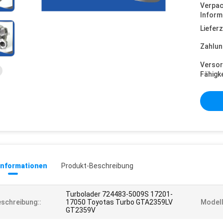
Verpa
Inform
Lieferz
Zahlun
Versor
Fähigke
informationen
Produkt-Beschreibung
Turbolader 724483-5009S 17201-
schreibung::
17050 Toyotas Turbo GTA2359LV
Modell
GT2359V