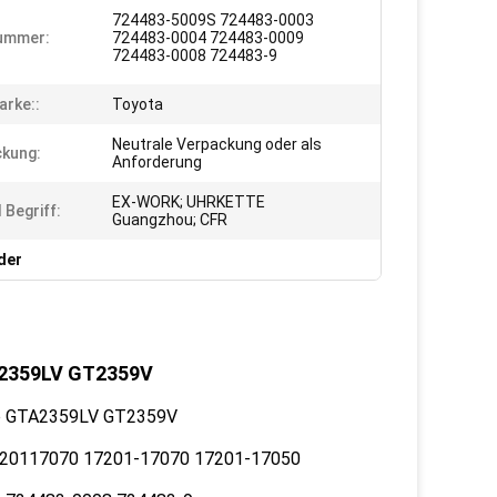
724483-5009S 724483-0003
ummer:
724483-0004 724483-0009
724483-0008 724483-9
rke::
Toyota
Neutrale Verpackung oder als
kung:
Anforderung
EX-WORK; UHRKETTE
 Begriff:
Guangzhou; CFR
der
A2359LV GT2359V
bo GTA2359LV GT2359V
20117070 17201-17070 17201-17050