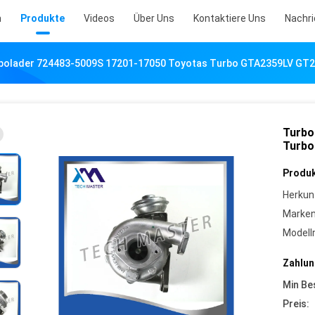
m
Produkte
Videos
Über Uns
Kontaktiere Uns
Nachr
bolader 724483-5009S 17201-17050 Toyotas Turbo GTA2359LV GT
Turbo
Turbo
Produk
Herkun
Marke
Model
Zahlun
Min Be
Preis: