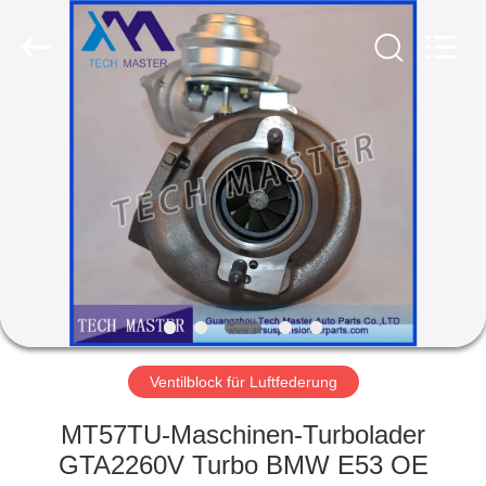
Tech
master
auto
parts
co.ltd.
All
Rights
Reserved.
HEIM
PRODUKTE
VIDEOS
ÜBER
UNS
Ventilblock für Luftfederung
FABRIK-
MT57TU-Maschinen-Turbolader
TOUR
GTA2260V Turbo BMW E53 OE