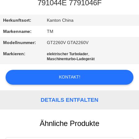
791044E 7791046F
QUALITÄTSKONTROLLE
Herkunftsort:
Kanton China
KONTAKTIERE
Markenname:
TM
UNS
Modellnummer:
GT2260V GTA2260V
Markieren:
,
elektrischer Turbolader
NACHRICHTEN
Maschinenturbo-Ladegerät
KONTAKT!
FORDERN
SIE EIN
ANGEBOT
DETAILS ENTFALTEN
AN
Ähnliche Produkte
SEITENVERZEICHNIS