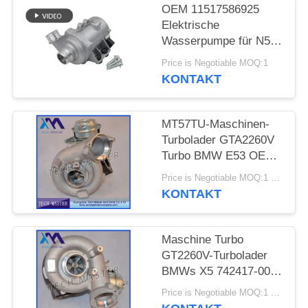
OEM 11517586925
PRIVATSPHÄRE
Elektrische
Wasserpumpe für N52
POLITIK
E65 E66 E60 E61 E90
Price is Negotiable MOQ:1
E91 Auto-
KONTAKT
Kühlwasserpumpe
MT57TU-Maschinen-
Turbolader GTA2260V
Turbo BMW E53 OE
791044E 7791046F
Price is Negotiable MOQ:1 Stück
KONTAKT
Maschine Turbo
GT2260V-Turbolader
BMWs X5 742417-0001
753392-5015S M57TU
Price is Negotiable MOQ:1 Stück