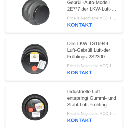
Gebrüll-Auto-Modell
PRIVATSPHÄRE
2E7*7 der LKW-Luft-
Frühlings-2S120-17
POLITIK
Price is Negotiable MOQ:1 PC
KONTAKT
Des LKW-TS16949
Luft-Gebrüll Luft-der
Frühlings-2S2300
2E2300
Price is Negotiable MOQ:1 PC
KONTAKT
Industrielle Luft
entspringt Gummi- und
Stahl-Luft-Frühling
2E6*6 2S70-13
Price is Negotiable MOQ:1 PC
KONTAKT