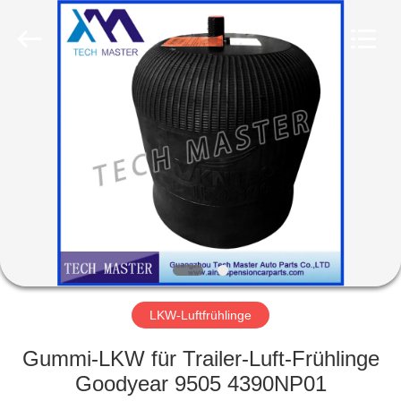
Tech
master
auto
parts
co.ltd.
All
Rights
Reserved.
HEIM
PRODUKTE
VIDEOS
ÜBER
UNS
LKW-Luftfrühlinge
FABRIK-
Gummi-LKW für Trailer-Luft-Frühlinge
TOUR
Goodyear 9505 4390NP01