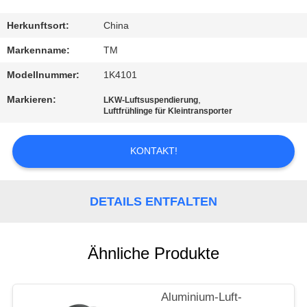
QUALITÄTSKONTROLLE
Herkunftsort:
China
Markenname:
TM
KONTAKTIERE
Modellnummer:
1K4101
UNS
Markieren:
,
LKW-Luftsuspendierung
Luftfrühlinge für Kleintransporter
NACHRICHTEN
KONTAKT!
FORDERN
SIE EIN
DETAILS ENTFALTEN
ANGEBOT
AN
Ähnliche Produkte
SEITENVERZEICHNIS
Aluminium-Luft-