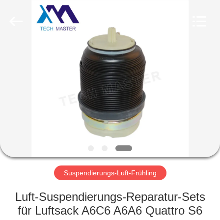
Tech
master
auto
parts
co.ltd.
All
Rights
Reserved.
HEIM
PRODUKTE
VIDEOS
ÜBER
UNS
Suspendierungs-Luft-Frühling
FABRIK-
Luft-Suspendierungs-Reparatur-Sets
TOUR
für Luftsack A6C6 A6A6 Quattro S6