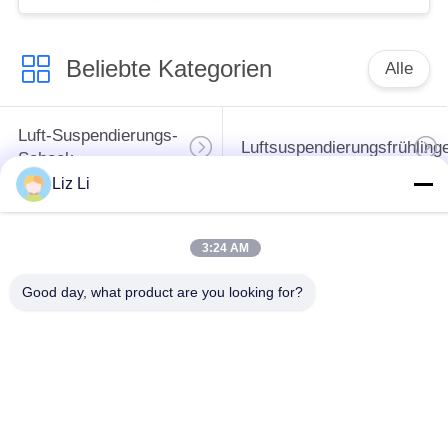
Beliebte Kategorien
Alle
Luft-Suspendierungs-
Luftsuspendierungsfrühling
Schock
Liz Li
MERCEDES-
BMW-Luft-
BENZluft-
3:24 AM
Suspendierungs-Teile
Suspendierungs-Teile
Good day, what product are you looking for?
Audi-Luft-
Schlagdämpfer in der
Suspendierungs-Teile
Luftfederung
Land Rover-Luft-
Luft-Suspendierungs-
Suspendierungs-Teile
Kompressor