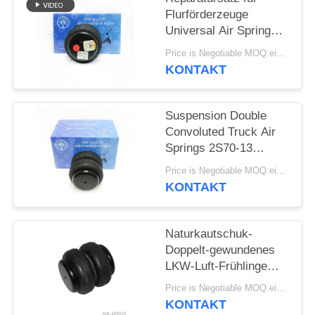
Flurförderzeuge
PRIVATSPHÄRE
Universal Air Spring
POLITIK
Suspension Double
Price is Negotiable MOQ:ein pc/pcs
Convoluted 2S70-13
KONTAKT
Suspension Double
Convoluted Truck Air
Springs 2S70-13
Universal-Airbag
Price is Negotiable MOQ:ein pc/pcs
KONTAKT
Naturkautschuk-
Doppelt-gewundenes
LKW-Luft-Frühlinge
Soem 2B6535 2S2600
Price is Negotiable MOQ:ein pc/pcs
FD70-13
KONTAKT