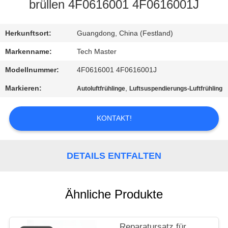
brüllen 4F0616001 4F0616001J
QUALITÄTSKONTROLLE
Herkunftsort:
Guangdong, China (Festland)
KONTAKTIERE
Markenname:
Tech Master
UNS
Modellnummer:
4F0616001 4F0616001J
Markieren:
,
Autoluftfrühlinge
Luftsuspendierungs-Luftfrühling
NACHRICHTEN
KONTAKT!
FORDERN
SIE EIN
DETAILS ENTFALTEN
ANGEBOT
AN
Ähnliche Produkte
SEITENVERZEICHNIS
Reparatursatz für