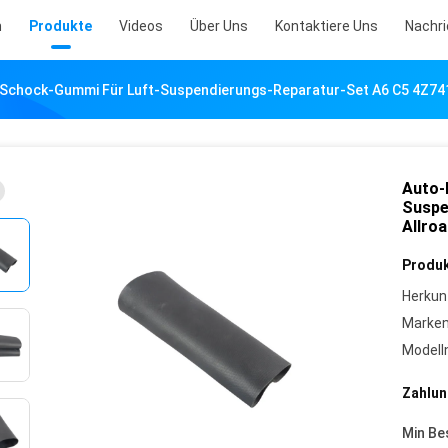
m
Produkte
Videos
Über Uns
Kontaktiere Uns
Nachr
-Schock-Gummi Für Luft-Suspendierungs-Reparatur-Set A6 C5 4Z74
Auto-
Suspe
Allro
Produk
Herkun
Marke
Model
Zahlun
Min Be