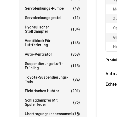
Servolenkungs-Pumpe
(48)
Ma
Servolenkungsgestell
(11)
Zu
Hydraulischer
Op
(104)
Stoßdämpfer
Gr
Ventilblock Für
(146)
Luftfederung
He
Auto-Ventilator
(368)
Produ
Suspendierungs-Luft-
(118)
Frühling
Auto 
Toyota-Suspendierungs-
(32)
Teile
Echte
Elektrisches Hubtor
(201)
Schlagdämpfer Mit
(76)
Spulenfeder
Übertragungskassensammlung
(15)