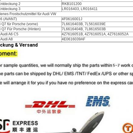
 Entdeckung 2
RKB101200
 Entdeckung 3
LR016403, LR016411
enes Frostschutzmittel für Audi VW
C6 (AVANT)
4F0616001J
i Q7 für Porsche (vorne)
7L6616403B, 7L5616039E
i Q7 Für Porsche (Hinten)
7L6616404B, 7L8616503B
 Audi A6 C5
4Z7616051B, 4Z7616051A, 4Z7616052A
 Audi A8
4E0616039AF
ckung & Versand