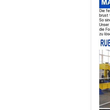
Die fe
brust 
So sin
Unser 
die Fo
zu lö