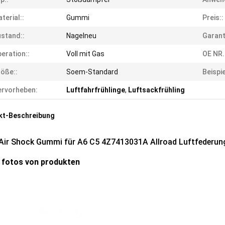
terial::
Gummi
Preis::
stand::
Nagelneu
Garant
eration::
Voll mit Gas
OE NR.
öße::
Soem-Standard
Beispie
rvorheben:
Luftfahrfrühlinge
,
Luftsackfrühling
kt-Beschreibung
Air Shock Gummi für A6 C5 4Z7413031A Allroad Luftfederun
 fotos von produkten