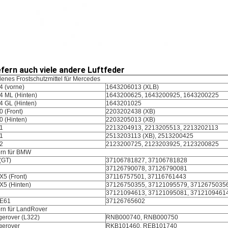
iefern auch viele andere Luftfeder
enes Frostschutzmittel für Mercedes
4 (vorne)
1643206013 (XLB)
4 ML (Hinten)
1643200625, 1643200925, 1643200225
4 GL (Hinten)
1643201025
0 (Front)
2203202438 (XB)
0 (Hinten)
2203205013 (XB)
1
2213204913, 2213205513, 2213202113
1
2513203113 (XB), 2513200425
2
2123200725, 2123203925, 2123200825
ern für BMW
 (GT)
37106781827, 37106781828
37126790078, 37126790081
X5 (Front)
37116757501, 37116761443
 X5 (Hinten)
37126750355, 37121095579, 3712675035
37121094613, 37121095081, 3712109461
 E61
37126765602
ern für LandRover
gerover (L322)
RNB000740, RNB000750
gerover
RKB101460, REB101740