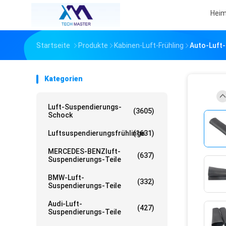
Hei
Startseite
Produkte
Kabinen-Luft-Frühling
Auto-Luft
Kategorien
Luft-Suspendierungs-
(3605)
Schock
Luftsuspendierungsfrühlinge
(1631)
MERCEDES-BENZluft-
(637)
Suspendierungs-Teile
BMW-Luft-
(332)
Suspendierungs-Teile
Audi-Luft-
(427)
Suspendierungs-Teile