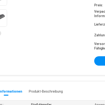
Preis:
Verpa
Inform
Lieferz
Zahlun
Versor
Fähigke
informationen
Produkt-Beschreibung
p::
Stoßdämpfer
Anwen