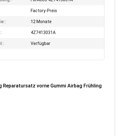
Factory-Preis
ie::
12 Monate
::
4Z7413031A
l::
Verfügbar
g Reparatursatz vorne Gummi Airbag Frühling