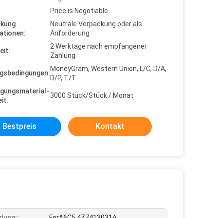
Price is Negotiable
ckung
Neutrale Verpackung oder als
ationen:
Anforderung
2 Werktage nach empfangener
eit:
Zahlung
MoneyGram, Western Union, L/C, D/A,
gsbedingungen:
D/P, T/T
gungsmaterial-
3000 Stück/Stück / Monat
it:
Bestpreis
Kontakt
dung::
ForA6C5 4Z7413031A