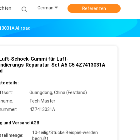
German
ichten
Referenzen
13031A Allroad
Luft-Schock-Gummi für Luft-
ndierungs-Reparatur-Set A6 C5 4Z7413031A
ad
tdetails:
ftsort:
Guangdong, China (Festland)
nname:
Tech Master
lnummer:
4Z7413031A
g und Versand AGB:
10-teilig/Stücke Beispiel-werden
stellmenge:
begrüßt