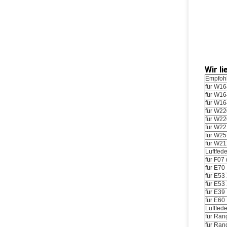
Wir l
Empfohl
für W16
für W16
für W16
für W22
für W22
für W22
für W25
für W21
Luftfed
für F07
für E70
für E53 
für E53
für E39
für E60
Luftfed
für Ran
für Ran