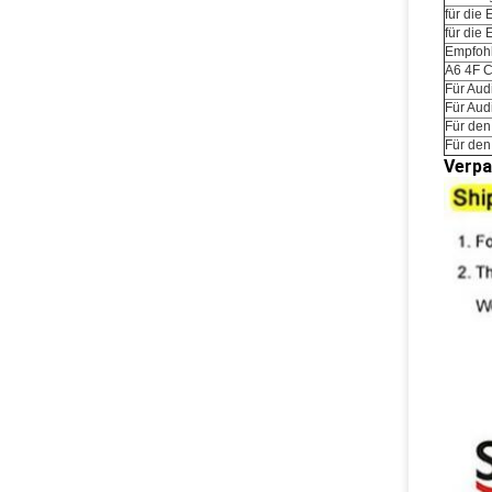
für die
für die
Empfohl
A6 4F 
Für Aud
Für Aud
Für den
Für den
Verpa