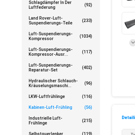
Schlagdämpfer In Der
(92)
Luftfederung
Land Rover-Luft-
(233)
Suspendierungs-Teile
Luft-Suspendierungs-
(1034)
Kompressor
Luft-Suspendierungs-
(117)
Kompressor-Ausr...
Luft-Suspendierungs-
(402)
Reparatur-Set
Hydraulischer Schlauch-
(96)
Kräuselungsmaschi...
LKW-Luftfrühlinge
(116)
Kabinen-Luft-Frühling
(56)
Detail
Industrielle Luft-
(215)
Frühlinge
Selbstquerlenker
(119)
Ty