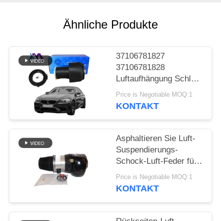
PRIVATSPHÄRE
Ähnliche Produkte
POLITIK
37106781827
37106781828
Luftaufhängung Schlag
Reparatur-Kit Für BMW
Price is Negotiable MOQ:1
F07 GT F10 F11 5
KONTAKT
Serie Rücken 2009-
2016 Luft-Frühling
Asphaltieren Sie Luft-
Suspendierungs-
Schock-Luft-Feder für
BMW 7 Reihe G11 G12
Price is Negotiable MOQ:1
Front Air Bellow
KONTAKT
37106877553