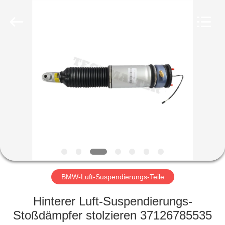
Tech
master
auto
parts
co.ltd.
All
Rights
Reserved.
HEIM
PRODUKTE
VIDEOS
ÜBER
UNS
BMW-Luft-Suspendierungs-Teile
FABRIK-
Hinterer Luft-Suspendierungs-
TOUR
Stoßdämpfer stolzieren 37126785535