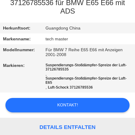
37126785536 für BMW E65 E66 mit
QUALITÄTSKONTROLLE
ADS
KONTAKTIERE
Herkunftsort:
Guangdong China
UNS
Markenname:
tech master
Modellnummer:
Für BMW 7 Reihe E65 E66 mit Anzeigen
2001-2008
NACHRICHTEN
Markieren:
Suspendierungs-Stoßdämpfer-Spreize der Luft-
37126785535
,
FORDERN
Suspendierungs-Stoßdämpfer-Spreize der Luft-
E65
SIE EIN
,
Luft-Schock 37126785536
ANGEBOT
KONTAKT!
AN
SEITENVERZEICHNIS
DETAILS ENTFALTEN