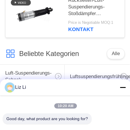
Rückseiten-Luft-
Suspendierungs-
Stoßdämpfer
37106791676 Autoteile
Price is Negotiable MOQ:1
BMWs F01 F02
KONTAKT
37126791675
Beliebte Kategorien
Alle
Luft-Suspendierungs-
Luftsuspendierungsfrühling
Schock
Liz Li
MERCEDES-
BMW-Luft-
BENZluft-
10:20 AM
Suspendierungs-Teile
Suspendierungs-Teile
Good day, what product are you looking for?
Audi-Luft-
Schlagdämpfer in der