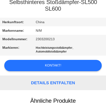
Selbsthinteres Stoßdämpfer-SL500
QUALITÄTSKONTROLLE
SL600
KONTAKTIERE
Herkunftsort:
China
UNS
Markenname:
N/M
Modellnummer:
2303200213
NACHRICHTEN
Markieren:
,
Hochleistungsstoßdämpfer
Automobilstoßdämpfer
FORDERN
KONTAKT!
SIE EIN
ANGEBOT
DETAILS ENTFALTEN
AN
SEITENVERZEICHNIS
Ähnliche Produkte