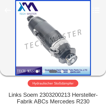
Tech
master
auto
parts
co.ltd.
All
Rights
Reserved.
HEIM
PRODUKTE
VIDEOS
ÜBER
UNS
Hydraulischer Stoßdämpfer
FABRIK-
Links Soem 2303200213 Hersteller-
TOUR
Fabrik ABCs Mercedes R230