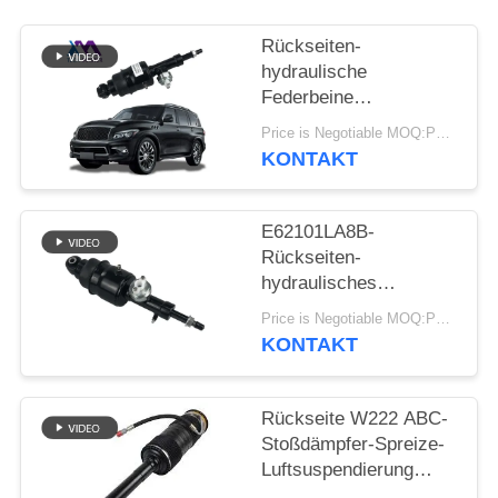
PRIVATSPHÄRE
Rückseiten-
POLITIK
hydraulische
Federbeine
E62101LA7B Nissan
Price is Negotiable MOQ:PC 1
Patrol Infiniti QX56
KONTAKT
QX80
E62101LA8B-
Rückseiten-
hydraulisches
Linksrechtsfederbein
Price is Negotiable MOQ:PC 1
für Infiniti QX56 QX80
KONTAKT
Z62
Rückseite W222 ABC-
Stoßdämpfer-Spreize-
Luftsuspendierung
2223200713