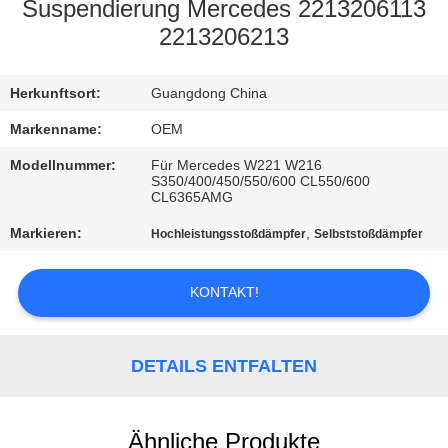
Suspendierung Mercedes 2213206113
QUALITÄTSKONTROLLE
2213206213
KONTAKTIERE
Herkunftsort:
Guangdong China
UNS
Markenname:
OEM
Modellnummer:
Für Mercedes W221 W216
S350/400/450/550/600 CL550/600
NACHRICHTEN
CL6365AMG
Markieren:
,
Hochleistungsstoßdämpfer
Selbststoßdämpfer
FORDERN
SIE EIN
KONTAKT!
ANGEBOT
AN
DETAILS ENTFALTEN
SEITENVERZEICHNIS
Ähnliche Produkte