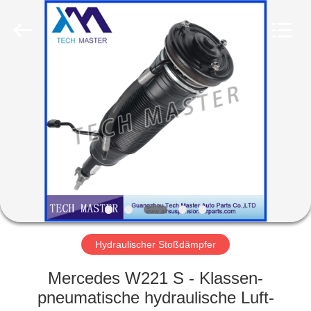
Tech
master
auto
parts
co.ltd.
All
Rights
Reserved.
HEIM
PRODUKTE
VIDEOS
ÜBER
UNS
Hydraulischer Stoßdämpfer
FABRIK-
Mercedes W221 S - Klassen-
TOUR
pneumatische hydraulische Luft-