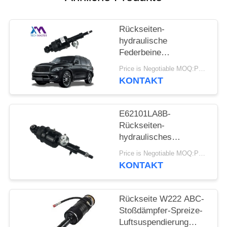
PRIVATSPHÄRE
Rückseiten-
POLITIK
hydraulische
Federbeine
E62101LA7B Nissan
Price is Negotiable MOQ:PC 1
Patrol Infiniti QX56
KONTAKT
QX80
E62101LA8B-
Rückseiten-
hydraulisches
Linksrechtsfederbein
Price is Negotiable MOQ:PC 1
für Infiniti QX56 QX80
KONTAKT
Z62
Rückseite W222 ABC-
Stoßdämpfer-Spreize-
Luftsuspendierung