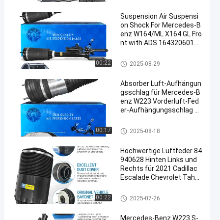
sor
Suspension Air Suspensi
on Shock For Mercedes-B
enz W164/ML X164 GL Fro
nt with ADS 1643206013
1643205813 1643204613
Luft-Suspendierungs-Schock
00:22
2025-08-29
Absorber Luft-Aufhängun
gsschlag für Mercedes-B
enz W223 Vorderluft-Fed
er-Aufhängungsschlag 2
233207103
Luft-Suspendierungs-Schock
00:17
2025-08-18
Hochwertige Luftfeder 84
940628 Hinten Links und
Rechts für 2021 Cadillac
Escalade Chevrolet Taho
e GMC Yukon Silverado
Luftsuspendierungsfrühlinge
00:22
2025-07-26
Mercedes-Benz W223 S-