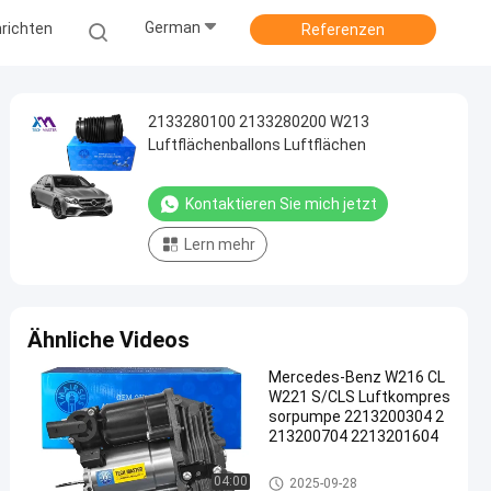
German
richten
Referenzen
2133280100 2133280200 W213
Luftflächenballons Luftflächen
Kontaktieren Sie mich jetzt
Lern mehr
Ähnliche Videos
Mercedes-Benz W216 CL
W221 S/CLS Luftkompres
sorpumpe 2213200304 2
213200704 2213201604
Luft-Suspendierungs-Kompres
04:00
2025-09-28