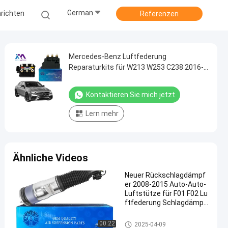
German
richten
Referenzen
Mercedes-Benz Luftfederung
Reparaturkits für W213 W253 C238 2016-
0993200200 0993200258 Luftventilblock
Kontaktieren Sie mich jetzt
Lern mehr
Ähnliche Videos
Neuer Rückschlagdämpf
er 2008-2015 Auto-Auto-
Luftstütze für F01 F02 Lu
ftfederung Schlagdämpf
er 37126791675 3712679
6929
Luft-Suspendierungs-Schock
00:22
2025-04-09