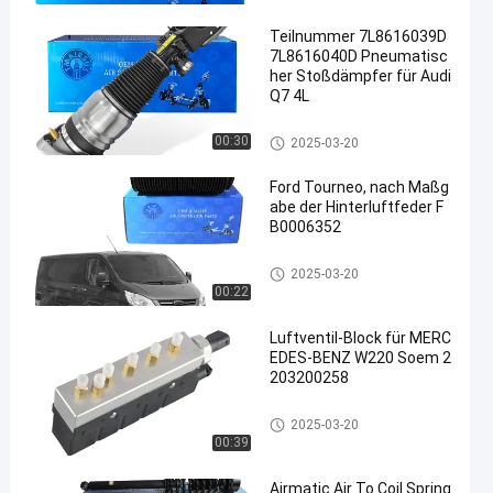
Teilnummer 7L8616039D
7L8616040D Pneumatisc
her Stoßdämpfer für Audi
Q7 4L
Luft-Suspendierungs-Schock
00:30
2025-03-20
Ford Tourneo, nach Maßg
abe der Hinterluftfeder F
B0006352
Luftsuspendierungsfrühlinge
2025-03-20
00:22
Luftventil-Block für MERC
EDES-BENZ W220 Soem 2
203200258
MERCEDES-BENZluft-Suspend
2025-03-20
ierungs-Teile
00:39
Airmatic Air To Coil Spring