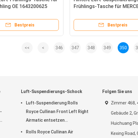
ühling OE 1643200625
Frühlings-Tasche für MERC
ES-BENZ W164 2005-2011
BENZ W251 OE 2513200425
925 1643200225
Bestpreis
Bestpreis
<<
<
346
347
348
349
350
3
e
Luft-Suspendierungs-Schock
Folgen Sie uns
Luft-Suspendierung Rolls
Zimmer 468, 4
-
Royce Cullinan Front Left Right
Gebäude 2, G
Airmatic entsetzen
Huichuang Pla
t-
37106878223 37106878224
Rolls Royce Cullinan Air
Kexing Road,
470
2019-