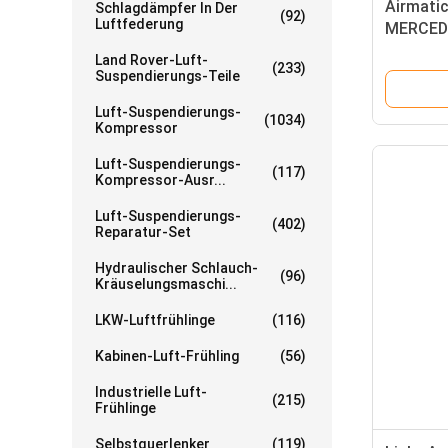
Airmati
Schlagdämpfer In Der
(92)
Luftfederung
MERCED
1663202
Land Rover-Luft-
(233)
1663202
Suspendierungs-Teile
Luft-Suspendierungs-
(1034)
Kompressor
Luft-Suspendierungs-
(117)
Kompressor-Ausr...
Luft-Suspendierungs-
(402)
Reparatur-Set
Hydraulischer Schlauch-
(96)
Kräuselungsmaschi...
LKW-Luftfrühlinge
(116)
Kabinen-Luft-Frühling
(56)
Industrielle Luft-
(215)
Frühlinge
Selbstquerlenker
(119)