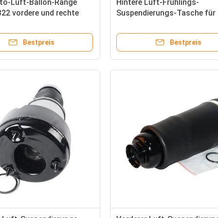
uto-Luft-Ballon-Range
Hintere Luft-Frühlings-
22 vordere und rechte
Suspendierungs-Tasche für 
hock-Reparatur-Sets
Suspendierungs-Frühlinge
750 RNB000740
MERCEDES-BENZ W211 Airm
Bestpreis
Bestpreis
2113200725 2113200825