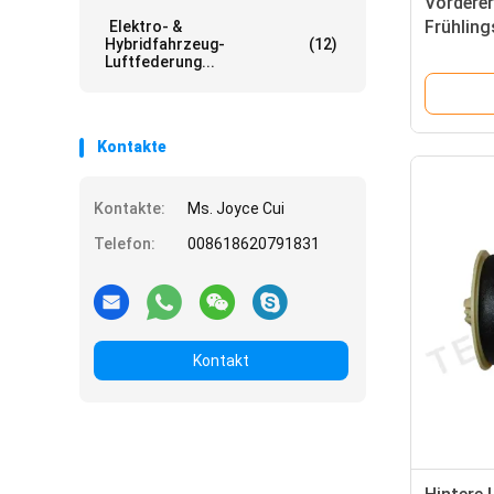
Vordere
Frühling
Elektro- &
Hybridfahrzeug-
(12)
MERCED
Luftfederung...
2213204
Kontakte
Kontakte:
Ms. Joyce Cui
Telefon:
008618620791831
Kontakt