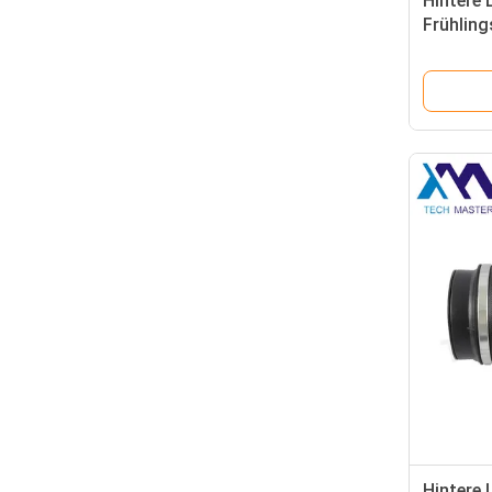
Hintere 
Frühling
für BMW
3710678
Hintere 