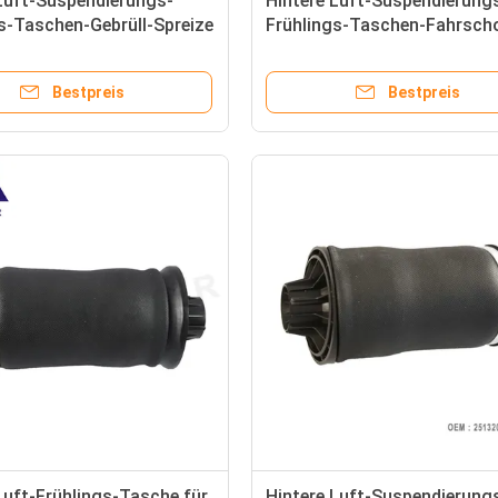
Luft-Suspendierungs-
Hintere Luft-Suspendierung
s-Taschen-Gebrüll-Spreize
Frühlings-Taschen-Fahrsch
 GT F07 F10 F11
Bälge für BMW X5 E70 X6 E7
1827 37106781828
37126790078 37126790081
Bestpreis
Bestpreis
37126790082
Luft-Frühlings-Tasche für
Hintere Luft-Suspendierung