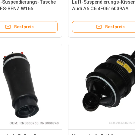
c-Suspendierungs-Tasche
Luft-Suspendierungs-Kissen
ES-BENZ W166
Audi A6 C6 4F0616039AA
513 1663201313
4F0616039R 4F0616040AA
613 1663201413
4F0616040R
Bestpreis
Bestpreis