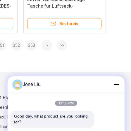
EDES-
Tasche für Luftsack-
Suspendierung OE 4Z7616051A
4Z7616052A Audis A6 C5 4B
Bestpreis
51
352
353
>
>>
Jone Liu
Mailen Sie uns
. Etage,
11:58 PM
reenland
Good day, what product are you looking 
za, Nr. 6
for?
 Guangzhou