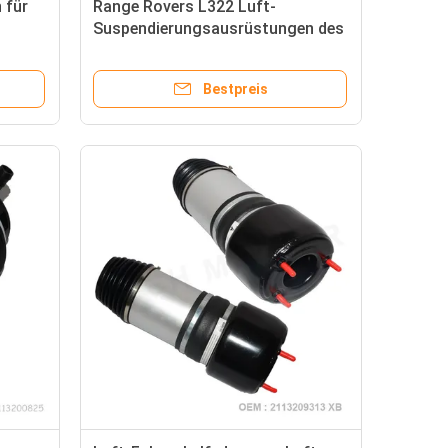
 für
Range Rovers L322 Luft-
Suspendierungsausrüstungen des
Rückseiten-Luft-Ballon-
RKB000151 RKB500240
Bestpreis