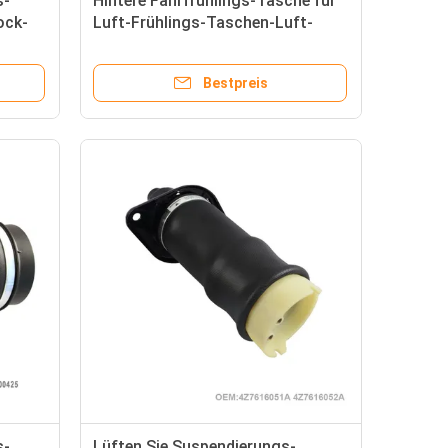
s-
Hintere Fahrfrühlings-Tasche für
ock-
Luft-Frühlings-Taschen-Luft-
1
Suspendierung OE 1643201025
MERCEDES-BENZ GL Klassen-
Bestpreis
W164
s-
Lüften Sie Suspendierungs-