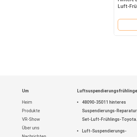
Luft-Fr
MERCED
1643200
Um
Luftsuspendierungsfrühling
Heim
48090-35011 hinteres
Produkte
Suspendierungs-Reparatur
VR-Show
Set-Luft-Frühlings-Toyota
Über uns
Land Cruiser Prado der Luf
Luft-Suspendierungs-
Nachrichten
48080-35011 120 Reihe GX