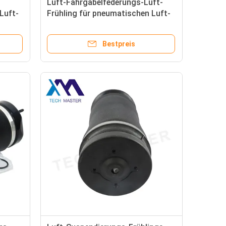
Luft-Fahrgabelfederungs-Luft-
Luft-
Frühling für pneumatischen Luft-
Frühling W211 2113209313
atic
MERCEDES-BENZ
Bestpreis