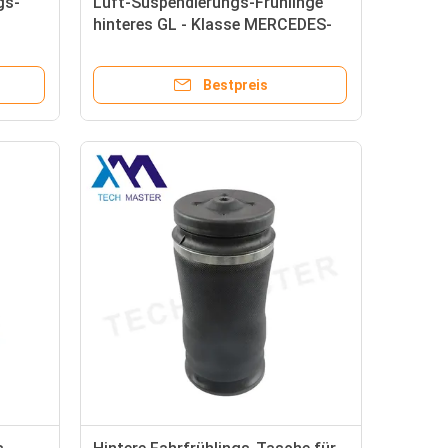
gs-
Luft-Suspendierungs-Frühlinge
hinteres GL - Klasse MERCEDES-
0 OE
BENZ W164 Soem 2005-2011 164
320 1025
Bestpreis