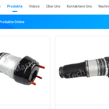
m
Produkte
Videos
Über Uns
Kontaktiere Uns
Nachr
rodukte Online