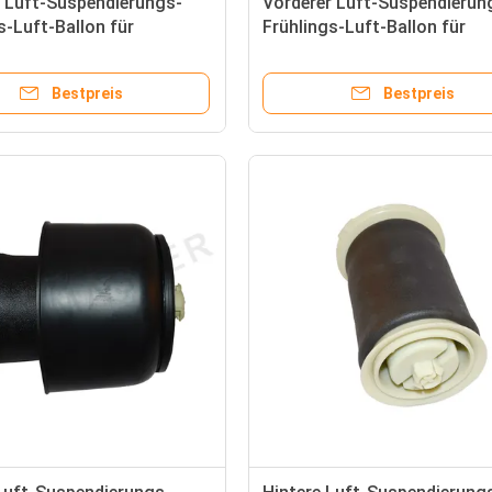
r Luft-Suspendierungs-
Vorderer Luft-Suspendierun
s-Luft-Ballon für
Frühlings-Luft-Ballon für
ES-BENZ W221
MERCEDES-BENZ W251 R35
913
2513203113 251 320 31 13
Bestpreis
Bestpreis