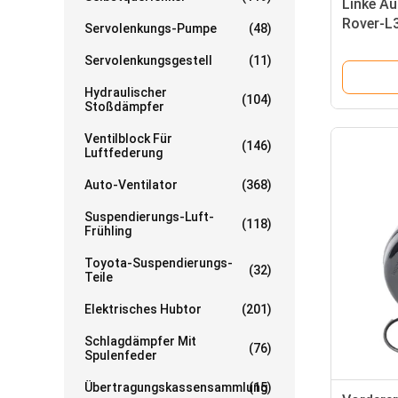
Linke A
Rover-L3
Servolenkungs-Pumpe
(48)
Luft-Sc
Servolenkungsgestell
(11)
RNB000
Hydraulischer
(104)
Stoßdämpfer
Ventilblock Für
(146)
Luftfederung
Auto-Ventilator
(368)
Suspendierungs-Luft-
(118)
Frühling
Toyota-Suspendierungs-
(32)
Teile
Elektrisches Hubtor
(201)
Schlagdämpfer Mit
(76)
Spulenfeder
Übertragungskassensammlung
(15)