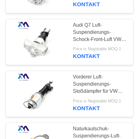
VW Porsche
KONTAKT
7L5616019D
QUALITÄTSKONTROLLE
7L5616020D 2002-2010
Audi Q7 Luft-
640
KONTAKTIERE
Suspendierungs-
MERCEDES-
UNS
Schock-Front-Luft VW
Porsche stolziert
BENZluft-
Price is Negotiable MOQ:1
7L6616039D
KONTAKT
NACHRICHTEN
7L6616040D 2006-2012
Suspendierungs-
Teile
Vorderer Luft-
FORDERN
Suspendierungs-
SIE EIN
Stoßdämpfer für VW
334
Phaeton 3D0616039D
ANGEBOT
Price is Negotiable MOQ:1
BMW-Luft-
3D0616040D
KONTAKT
AN
Suspendierungs-
SEITENVERZEICHNIS
Naturkautschuk-
Teile
Suspendierungs-Luft-