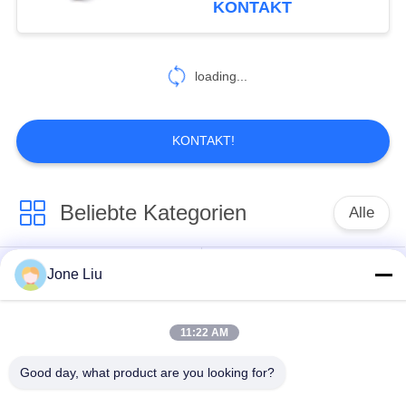
KONTAKT
A6C6 4F Avant Quattro
119
Luft-
loading...
Suspendierungs-
Kompressor-
KONTAKT!
Ausrüstung
Beliebte Kategorien
Alle
402
Luft-
Luft-Suspendierungs-
Jone Liu
Luftsuspendierungsfrühling
Suspendierungs-
Schock
Reparatur-Set
11:22 AM
MERCEDES-
BMW-Luft-
BENZluft-
Good day, what product are you looking for?
Suspendierungs-Teile
Suspendierungs-Teile