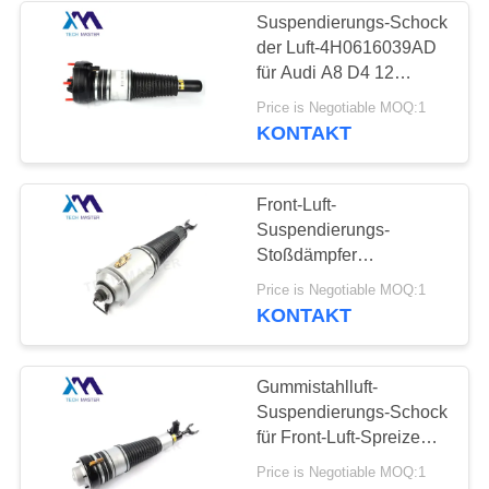
Suspendierungs-Schock
der Luft-4H0616039AD
236
für Audi A8 D4 12
Land Rover-Luft-
Monate Garantie-
Price is Negotiable MOQ:1
KONTAKT
Suspendierungs-
Teile
Front-Luft-
Suspendierungs-
Stoßdämpfer
4E0616039AF
1052
Price is Negotiable MOQ:1
4E0616040AF Audis
KONTAKT
Luft-
A8D3
Suspendierungs-
Gummistahlluft-
Suspendierungs-Schock
Kompressor
für Front-Luft-Spreize
4F0616039AA
Price is Negotiable MOQ:1
4F0616040AA Audis