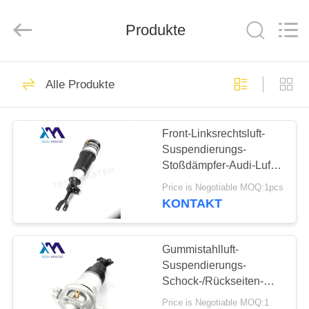
Tech
master
auto
Produkte
parts
co.ltd.
All
Rights
Reserved.
HEIM
3668
Alle Produkte
Luft-
PRODUKTE
Suspendierungs-
Front-Linksrechtsluft-
Suspendierungs-
Schock
VIDEOS
Stoßdämpfer-Audi-Luft-
Suspendierungs-Teile
Price is Negotiable MOQ:1pcs
für A6C6 4F0616039AA
ÜBER
KONTAKT
4F0616040AA
1642
UNS
Gummistahlluft-
Luftsuspendierungsfrühl
FABRIK-
Suspendierungs-
Schock-/Rückseiten-
TOUR
Luft-Spreize für Audi Q7
Price is Negotiable MOQ:1