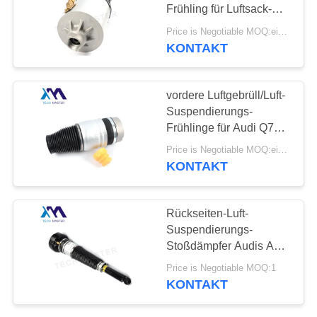
Frühling für Luftsack-
PRIVATSPHÄRE
Front 4E0616039AF
Price is Negotiable MOQ:ein pc/pcs
Audis A8
POLITIK
KONTAKT
427
Audi-Luft-
vordere Luftgebrüll/Luft-
Suspendierungs-
Suspendierungs-
Frühlinge für Audi Q7
Teile
7L6616403B
Price is Negotiable MOQ:ein pc/pcs
7L6616404B
KONTAKT
101
Rückseiten-Luft-
Schlagdämpfer in
Suspendierungs-
Stoßdämpfer Audis A8
der Luftfederung
D4 für Luft-Spreize
Price is Negotiable MOQ:1
4H0616040AD
KONTAKT