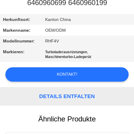
6460960699 6460960199
QUALITÄTSKONTROLLE
Herkunftsort:
Kanton China
KONTAKTIERE
Markenname:
OEM/ODM
UNS
Modellnummer:
RHF4V
Markieren:
,
Turboladerausrüstungen
NACHRICHTEN
Maschinenturbo-Ladegerät
KONTAKT!
FORDERN
SIE EIN
ANGEBOT
DETAILS ENTFALTEN
AN
Ähnliche Produkte
SEITENVERZEICHNIS