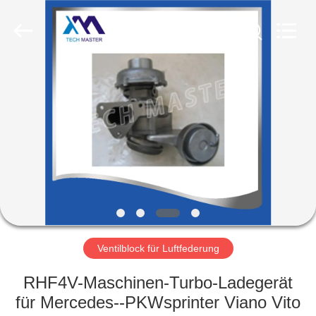
Tech
master
auto
parts
co.ltd.
All
Rights
Reserved.
HEIM
PRODUKTE
VIDEOS
ÜBER
UNS
Ventilblock für Luftfederung
FABRIK-
RHF4V-Maschinen-Turbo-Ladegerät
TOUR
für Mercedes--PKWsprinter Viano Vito