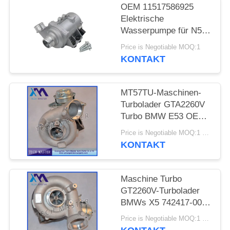
OEM 11517586925
PRIVATSPHÄRE
Elektrische
Wasserpumpe für N52
POLITIK
E65 E66 E60 E61 E90
Price is Negotiable MOQ:1
E91 Auto-
KONTAKT
Kühlwasserpumpe
MT57TU-Maschinen-
Turbolader GTA2260V
Turbo BMW E53 OE
791044E 7791046F
Price is Negotiable MOQ:1 Stück
KONTAKT
Maschine Turbo
GT2260V-Turbolader
BMWs X5 742417-0001
753392-5015S M57TU
Price is Negotiable MOQ:1 Stück