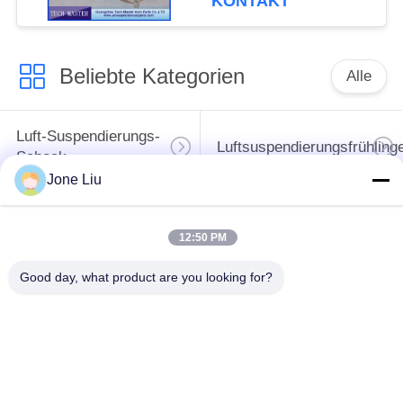
KONTAKT
Beliebte Kategorien
Alle
Luft-Suspendierungs-
Luftsuspendierungsfrühling
Schock
Jone Liu
MERCEDES-
BMW-Luft-
BENZluft-
12:50 PM
Suspendierungs-Teile
Suspendierungs-Teile
Good day, what product are you looking for?
Audi-Luft-
Schlagdämpfer in der
Suspendierungs-Teile
Luftfederung
Land Rover-Luft-
Luft-Suspendierungs-
Suspendierungs-Teile
Kompressor