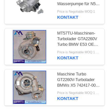
Wasserpumpe für N52
PRIVATSPHÄRE
E65 E66 E60 E61 E90
Price is Negotiable MOQ:1
E91 Auto-
POLITIK
KONTAKT
Kühlwasserpumpe
MT57TU-Maschinen-
Turbolader GTA2260V
Turbo BMW E53 OE
791044E 7791046F
Price is Negotiable MOQ:1 Stück
KONTAKT
Maschine Turbo
GT2260V-Turbolader
BMWs X5 742417-0001
753392-5015S M57TU
Price is Negotiable MOQ:1 Stück
KONTAKT