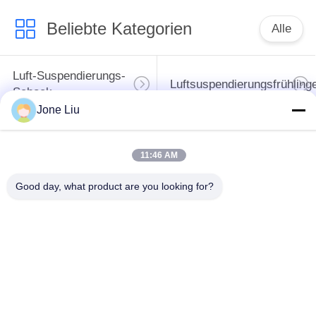
Beliebte Kategorien
Alle
Luft-Suspendierungs-
Luftsuspendierungsfrühling
Schock
Jone Liu
MERCEDES-
BMW-Luft-
BENZluft-
11:46 AM
Suspendierungs-Teile
Suspendierungs-Teile
Good day, what product are you looking for?
Audi-Luft-
Schlagdämpfer in der
Suspendierungs-Teile
Luftfederung
Land Rover-Luft-
Luft-Suspendierungs-
Suspendierungs-Teile
Kompressor