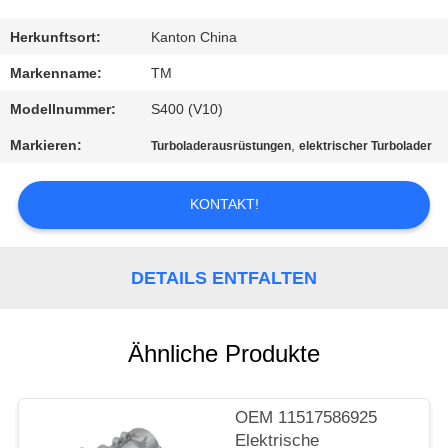
QUALITÄTSKONTROLLE
Herkunftsort:
Kanton China
Markenname:
TM
KONTAKTIERE
Modellnummer:
S400 (V10)
UNS
Markieren:
,
Turboladerausrüstungen
elektrischer Turbolader
NACHRICHTEN
KONTAKT!
FORDERN
DETAILS ENTFALTEN
SIE EIN
ANGEBOT
Ähnliche Produkte
AN
SEITENVERZEICHNIS
OEM 11517586925
Elektrische