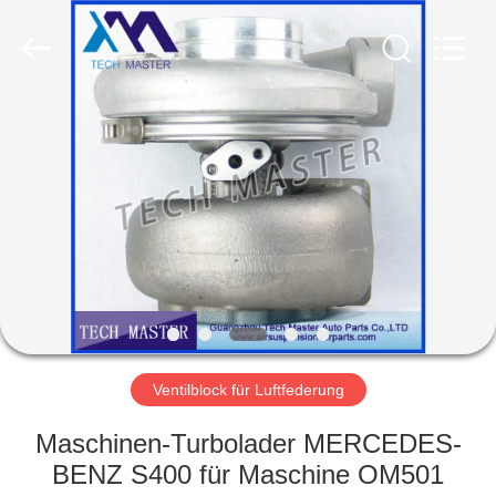
Tech
master
auto
parts
co.ltd.
All
Rights
Reserved.
HEIM
PRODUKTE
VIDEOS
ÜBER
UNS
Ventilblock für Luftfederung
FABRIK-
Maschinen-Turbolader MERCEDES-
TOUR
BENZ S400 für Maschine OM501