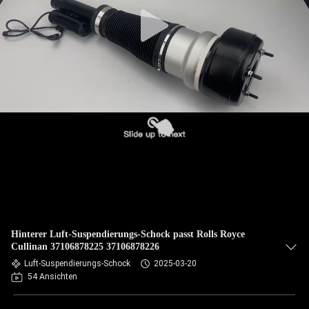
QUALITÄTSKONTROLLE
KONTAKTIERE
UNS
NACHRICHTEN
FORDERN
SIE EIN
ANGEBOT
Hinterer Luft-Suspendierungs-Schock passt Rolls Royce
AN
Cullinan 37106878225 37106878226
Luft-Suspendierungs-Schock
2025-03-20
54 Ansichten
SEITENVERZEICHNIS