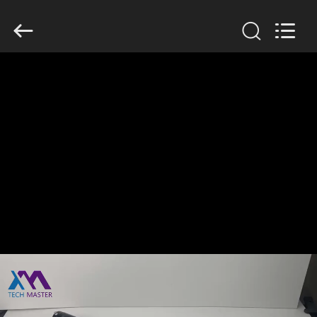
Tech
master
auto
parts
co.ltd.
All
Rights
Reserved.
HEIM
PRODUKTE
VIDEOS
ÜBER
UNS
FABRIK-
TOUR